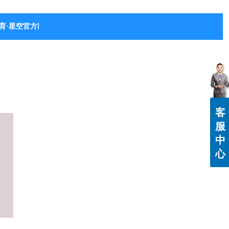
育·星空官方网站-星空体育（中国）
客
服
中
心