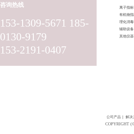
咨询热线
离子指标
有机物指
153-1309-5671 185-
理化消毒
辅助设备
0130-9179
其他仪器
153-2191-0407
公司产品
|
解决
COPYRIGH