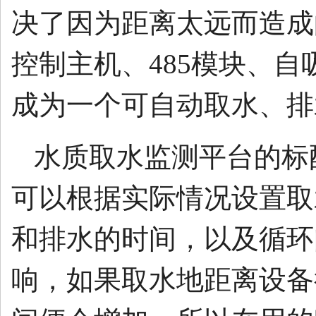
决了因为距离太远而造成
控制主机、485模块、
成为一个可自动取水、排
水质取水监测平台的标
可以根据实际情况设置取
和排水的时间，以及循环
响，如果取水地距离设备