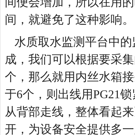
间便会增加，所以在用的
间，就避免了这种影响。
水质取水监测平台中的
成，我们可以根据要采集
个，那么就用内丝水箱接
于6个，则出线用PG2
从背部走线，整体看起来
开，为设备安全提供多一