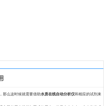
用
，那么这时候就需要借助
水质在线自动分析仪
和相应的试剂来