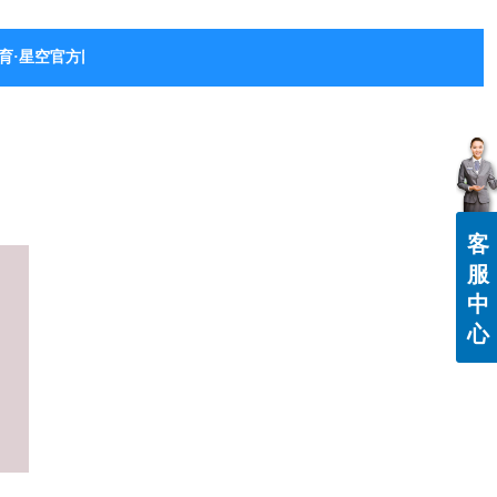
育·星空官方网站-星空体育（中国）
客
服
中
心