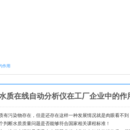
的作用
水质在线自动分析仪在工厂企业中的作
质有污染物存在，但是还存在这样一种发展情况就是肉眼看不到
个判断水质质量问题是否能够符合国家相关课程标准！