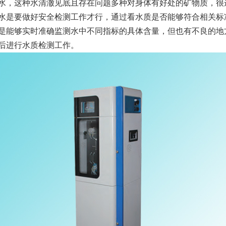
水，这种水清澈见底且存在问题多种对身体有好处的矿物质，很
水是要做好安全检测工作才行，通过看水质是否能够符合相关标
是能够实时准确监测水中不同指标的具体含量，但也有不良的地
后进行水质检测工作。