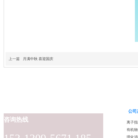
上一篇
月满中秋 喜迎国庆
公司
咨询热线
离子指
有机物
理化消