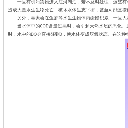
一旦有机污染物进入江河湖泊，若不及时处理，这些有
造成大量水生生物死亡，破坏水体生态平衡，甚至可能直接
另外，毒素会在鱼虾等水生生物体内缓慢积累。一旦人
当水体中的
含量过高时，会引起天然水质的恶化。
COD
时，水中的
会直接降到
，使水体变成厌氧状态。在这种
DO
0