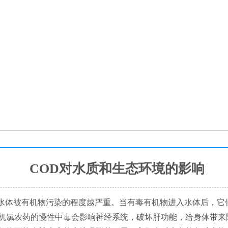
COD对水质和生态环境的影响
水体被有机物污染的程度越严重。当有毒有机物进入水体后，它
机氯农药的慢性中毒会影响神经系统，破坏肝功能，给身体带来