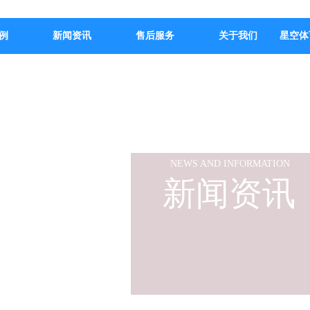
例
新闻资讯
售后服务
关于我们
星空体
NEWS AND INFORMATION
新闻资讯