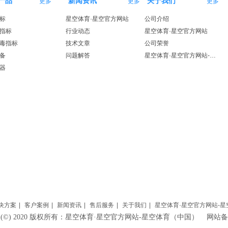
产品
新闻资讯
关于我们
更多
更多
更多
标
星空体育·星空官方网站
公司介绍
指标
行业动态
星空体育·星空官方网站
毒指标
技术文章
公司荣誉
备
问题解答
星空体育·星空官方网站-星空体育（中国）
器
决方案
|
客户案例
|
新闻资讯
|
售后服务
|
关于我们
|
星空体育·星空官方网站-
HT (©) 2020 版权所有：星空体育·星空官方网站-星空体育（中国） 网