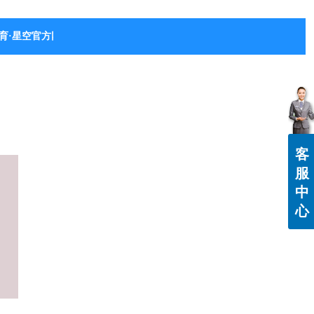
育·星空官方网站-星空体育（中国）
客
服
中
心