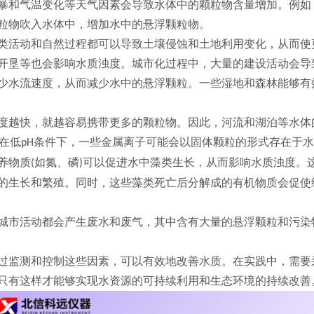
暴和气温变化等天气因素会导致水体中的颗粒物含量增加。例如
粒物吹入水体中，增加水中的悬浮颗粒物。
类活动和自然过程都可以导致土壤侵蚀和土地利用变化，从而使
开垦等也会影响水质浊度。城市化过程中，大量的建设活动会导
少水流速度，从而减少水中的悬浮颗粒。一些湿地和森林能够有
度越快，就越容易携带更多的颗粒物。因此，河流和湖泊等水体
在低
条件下，一些金属离子可能会以固体颗粒的形式存在于水
pH
养物质
如氮、磷
可以促进水中藻类生长，从而影响水质浊度。
(
)
的生长和繁殖。同时，这些藻类死亡后分解成的有机物质会促使
城市活动都会产生废水和废气，其中含有大量的悬浮颗粒和污染
过监测和控制这些因素，可以有效地改善水质。在实践中，需要
只有这样才能够实现水资源的可持续利用和生态环境的持续改善