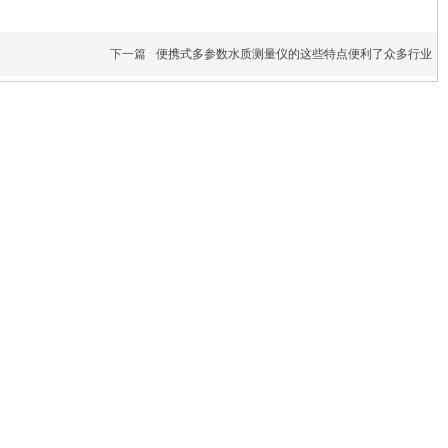
下一篇
便携式多参数水质测量仪的这些特点便利了众多行业
微信公众号
官方抖音号