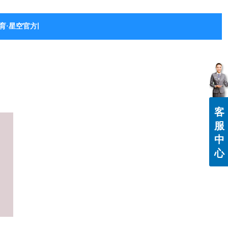
育·星空官方网站-星空体育（中国）
客
服
中
心