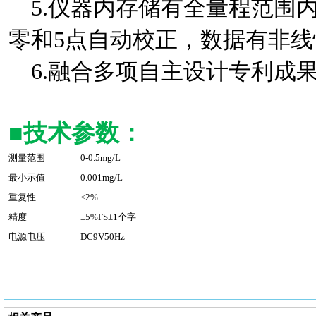
5.仪器内存储有全量程范围
零和5点自动校正，数据有非线性
6.融合多项自主设计专利成果，
■
技术参数：
测量范围
0-0.5mg/L
最小示值
0.001mg/L
重复性
≤2%
精度
±5%FS±1个字
电源电压
DC9V50Hz