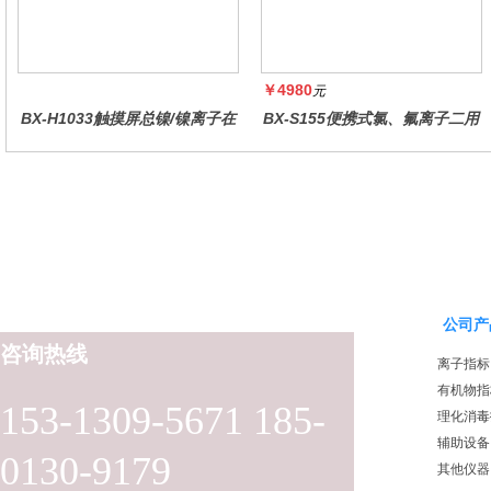
￥4980
元
BX-H1033触摸屏总镍/镍离子在
BX-S155便携式氯、氟离子二用
线水质分析仪
仪
公司产
咨询热线
离子指标
有机物指
153-1309-5671 185-
理化消毒
辅助设备
0130-9179
其他仪器