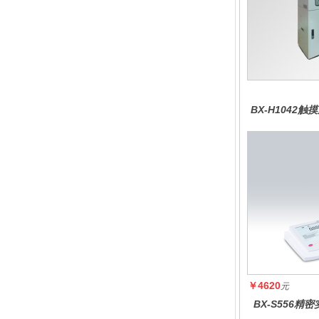
BX-H1042
分
￥4620
元
BX-S556精