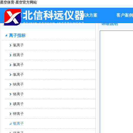
星空体育·星空官方网站
首页
>>
产品
>>
离子指标
>>
银离子
>>
BX-S557精密实验室银
首页
公司产品
解决方案
客户案例
产品
详细说明
离子指标
氰离子
根离子
氟离子
氯离子
钠离子
铬离子
碘离子
钾离子
银离子