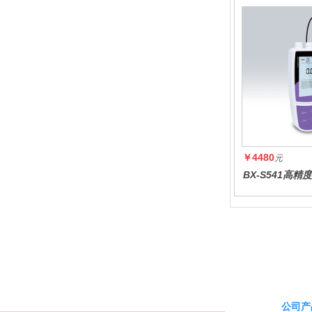
￥4480
元
BX-S541高
度
公司产