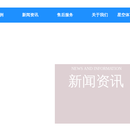
例
新闻资讯
售后服务
关于我们
星空体
NEWS AND INFORMATION
新闻资讯