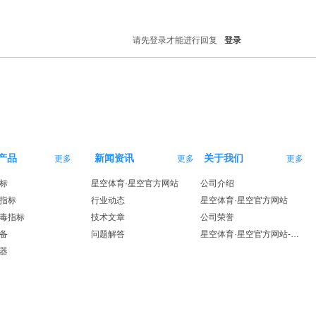
请先登录才能进行回复
登录
产品
新闻资讯
关于我们
更多
更多
更多
标
星空体育·星空官方网站
公司介绍
指标
行业动态
星空体育·星空官方网站
毒指标
技术文章
公司荣誉
备
问题解答
星空体育·星空官方网站-星空体育（中国）
器