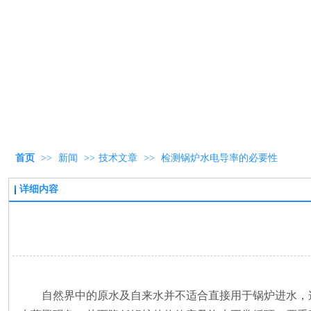
首页
>>
新闻
>>
技术文章
>>
检测锅炉水电导率的必要性
详细内容
自然界中的原水及自来水并不适合直接用于锅炉进水，