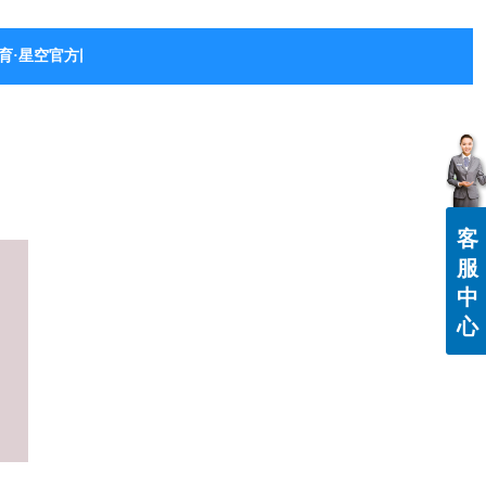
育·星空官方网站-星空体育（中国）
客
服
中
心