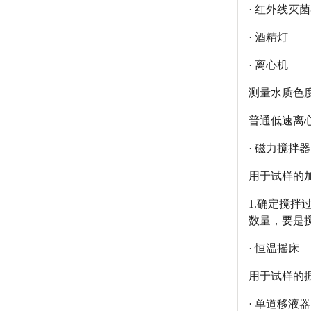
· 红外线灭
· 酒精灯
· 离心机
测量水质色
普通低速离心机
· 磁力搅拌器
用于试样的
1.确定搅拌
数量，要是搅
· 恒温摇床
用于试样的
· 单道移液器