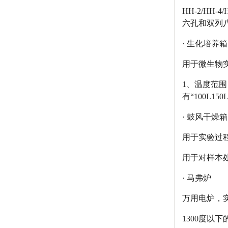
HH-2/H
六孔和双列
· 生化培养箱
用于微生物
1、温度范围 
有“100L15
· 鼓风干燥箱
用于实验过
用于对样本处
· 马弗炉
万用电炉，实
1300度