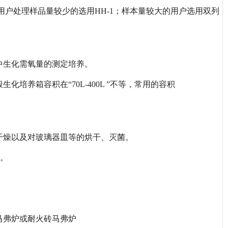
有特殊用户处理样品量较少的选用HH-1；样本量较大的用户选用双列
中生化需氧量的测定培养。
般生化培养箱容积在“70L-400L ”不等，常用的容积
干燥以及对玻璃器皿等的烘干、灭菌。
取。
马弗炉或耐火砖马弗炉