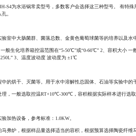
H-4/HH-S4为水浴锅常卖型号，多数客户会选择这三种型号。 
八孔。
实验室中大肠菌群、菌落总数、金黄色葡萄球菌等的培养以及水
一般生化培养箱控温范围在“5-50℃”或“0-60℃” 2、容积大小 一
0L250L” 3、温度波动度 波动度为 ±1℃
程中的烘干、灭菌等。用于水中溶解性总固体、石油等实验中的
理，一般选取控温RT+10℃-300℃，容积根据实际样本进行选
验加热设备，参考标准：1.0KW。
以下的马弗炉，根据样品量选择适当的容积，根据预算选择陶瓷纤维