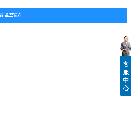
育·星空官方网站-星空体育（中国）
客
服
中
心