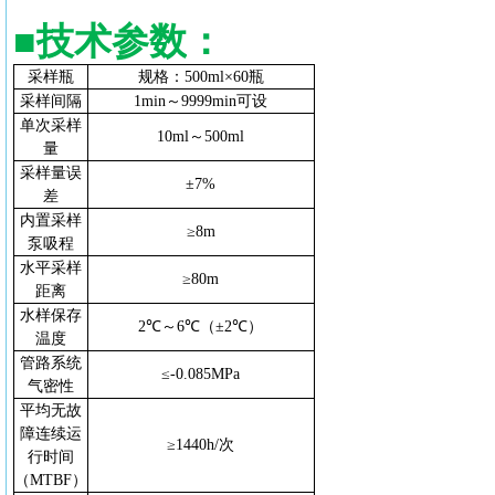
■
技术参数
：
采样瓶
规格：
500ml×60瓶
采样间隔
1min～9999min可设
单次采样
10ml～500ml
量
采样量误
±7%
差
内置采样
≥8m
泵吸程
水平采样
≥80m
距离
水样保存
2℃～6℃（±2℃）
温度
管路系统
≤-0.085MPa
气密性
平均无故
障连续运
≥1440h/次
行时间
（
MTBF）