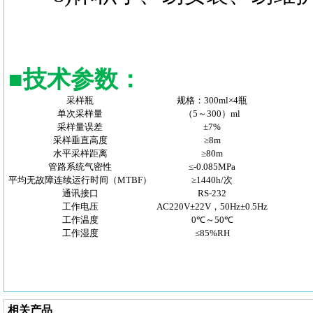
■
技术参数
：
采样瓶
规格：300ml×4瓶
单次采样量
（5～300）ml
采样量误差
±7%
采样垂直高度
≥8m
水平采样距离
≥80m
管路系统气密性
≤-0.085MPa
平均无故障连续运行时间（MTBF）
≥1440h/次
通讯接口
RS-232
工作电压
AC220V±22V，50Hz±0.5Hz
工作温度
0℃～50℃
工作湿度
≤85%RH
相关产品