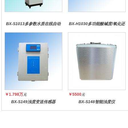
BX-S1013多参数水质在线自动
BX-H1030多功能酸碱度/氧化还
监测仪
原控制器
￥1.798万
￥5500
元
元
BX-S149浊度变送传感器
BX-S148智能浊度仪