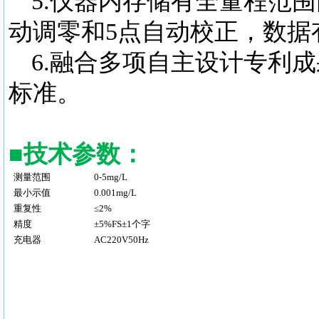
5.仪器内存储有全量程范
动调零和5点自动校正，数据有
6.融合多项自主设计专利成果
标准。
■
技术参数：
测量范围
0-5mg/L
最小示值
0.001mg/L
重复性
≤2%
精度
±5%FS±1个字
充电器
AC220V50Hz