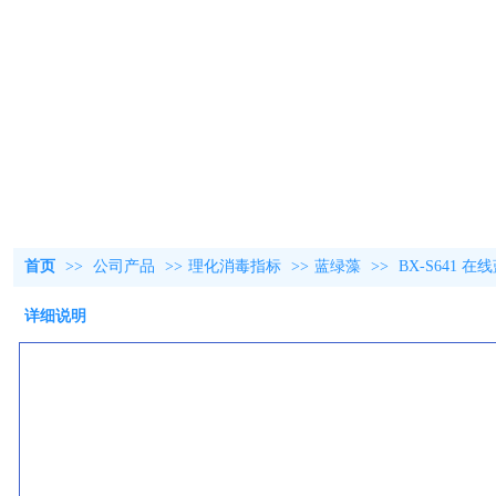
首页
>>
公司产品
>>
理化消毒指标
>>
蓝绿藻
>>
BX-S641 
详细说明