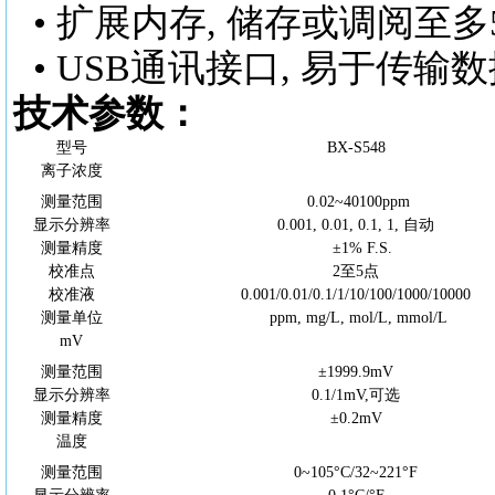
• 扩展内存, 储存或调阅至多
• USB通讯接口, 易于传
技术参数：
型号
BX-S5
48
离子浓度
测量范围
0.02~40100ppm
显示分辨率
0.001, 0.01, 0.1, 1, 自动
测量精度
±
1
% F.S.
校准点
2至5点
校准液
0.001/0.01/0.1/1/10/100/1000/10000
测量单位
ppm, mg/L, mol/L, mmol/L
mV
测量范围
±1999.9mV
显示分辨率
0.1/1mV,可选
测量精度
±0.2mV
温度
测量范围
0~105°
C
/32~221°F