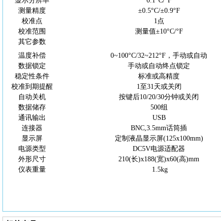
显示分辨率
0.1°
C
/°F
测量精度
±0.5°
C
/±0.9°
F
校准点
1点
校准范围
测量值
±10°
C
/°F
其它参数
温度补偿
0~100°
C
/32~212°
F
，手动或自动
数据锁定
手动或自动终点锁定
稳定性条件
标准或高精度
校准到期提醒
1至31天或关闭
自动关机
按键后
10/20/30分钟
或关闭
数据储存
500组
通讯输出
USB
连接器
BNC
,
3.5mm话筒插
显示屏
定制液晶显示屏
(125x100mm)
电源类型
DC5V电源适配器
外形尺寸
210(长)x188(宽)x60(高)mm
仪表重量
1.5kg