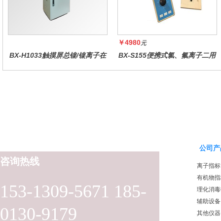
￥4980
元
BX-H1033触摸屏总镍/镍离子在
BX-S155便携式氯、氟离子二用
线水质分析仪
仪
公司产
咨询热线
离子指标
有机物指
153-1309-5671 185-
理化消毒
辅助设备
0130-9179
其他仪器