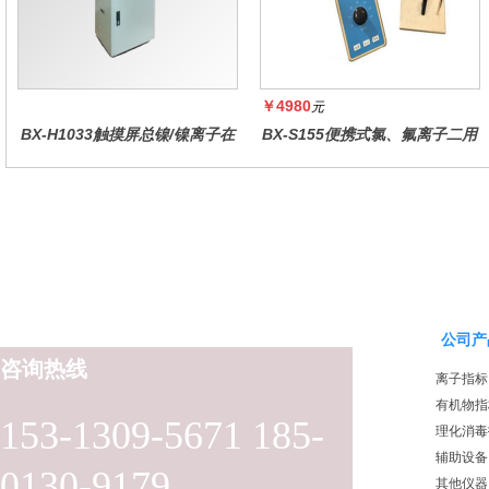
￥4980
元
BX-H1033触摸屏总镍/镍离子在
BX-S155便携式氯、氟离子二用
线水质分析仪
仪
公司产
咨询热线
离子指标
有机物指
153-1309-5671 185-
理化消毒
辅助设备
0130-9179
其他仪器