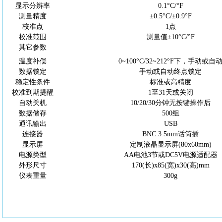
显示分辨率
0.1°
C
/°F
测量精度
±0.5°
C
/±0.9°F
校准点
1点
校准范围
测量值
±10°
C
/°F
其它参数
温度补偿
0~100°C/32~212°
F
下，手动或自
数据锁定
手动或自动终点锁定
稳定性条件
标准或高精度
校准到期提醒
1至31天或关闭
自动关机
10/20/30分钟无按键操作后
数据储存
500组
通讯输出
USB
连接器
BNC.3.5mm话筒插
显示屏
定制液晶显示屏
(80x60mm)
电源类型
AA电池3节或DC5V电源适配器
外形尺寸
170(长)x85(宽)x30(高)mm
仪表重量
300g