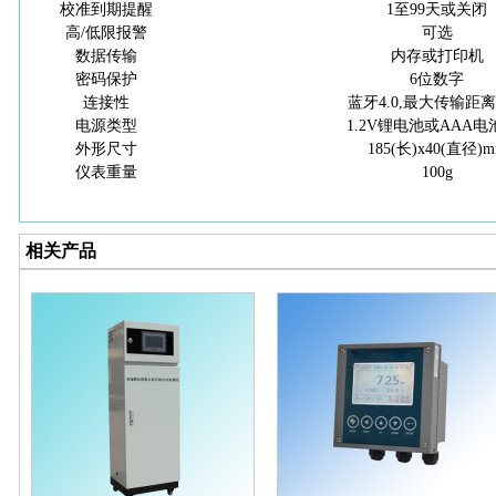
校准到期提醒
1至99天或关闭
高
/低限报警
可选
数据传输
内存或打印机
密码保护
6位数字
连接性
蓝牙
4.0,最大传输距离
电源类型
1.2V锂电池或AAA电
外形尺寸
185(长)x40(直径)
仪表重量
100g
相关产品