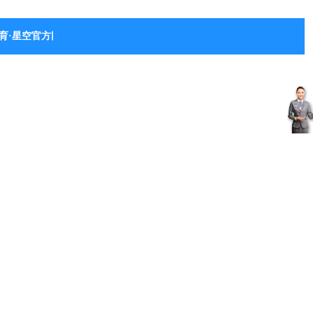
育·星空官方网站-星空体育（中国）
客
服
中
心