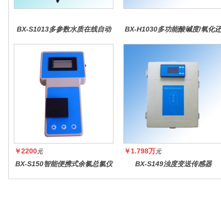
BX-S1013多参数水质在线自动
BX-H1030多功能酸碱度/氧化
监测仪
原控制器
￥2200
￥1.798万
元
元
BX-S150智能便携式余氯总氯仪
BX-S149浊度变送传感器