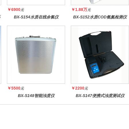
￥6900
￥1.88万
元
元
还
BX-S154水质在线余氯仪
BX-S152水质COD氨氮检测仪
￥5500
￥2200
元
元
BX-S148智能浊度仪
BX-S147便携式浊度测试仪