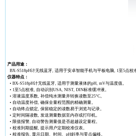
产品用途：
BX
-S518
pH计无线蓝牙, 适用于安卓智能手机与平板电脑, 1至5点校准,
仪器特点：
•
BX
-S518
pH计无线蓝牙, 适用于测量液体的pH, mV与温度值。
• 1至5点校准, 自动识别USA, NIST, DIN标准缓冲液。
• 溶液温度系数, 补偿纯水测量并转换读数至25°C。
• 自动温度补偿, 确保全量程范围的精确测量。
• 自动终点锁定, 保留稳定的读数易于浏览与记录。
• 定时间隔读数, 发送测量数据至内存或打印机。
• 限值报警, 自动警告测量值是否超越设定量程。
• 校准到期提醒, 提示用户定期校准仪表。
• 校准报告, 显示日期、时间、pH斜率与零点偏移。