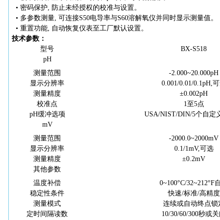
• 密码保护, 防止未经授权的校准与设置。
• 多参数测量, 可连接S50电导率与S60溶解氧仪并同时显示测量值。
• 重置功能, 自动恢复仪表至工厂默认设置。
技术参数：
型号
BX-S518
pH
测量范围
-2.000~20.000pH
显示分辨率
0.001/0.01/0.1pH,
测量精度
±0.002pH
校准点
1至5点
pH缓冲选项
USA/NIST/DIN/5个自
mV
测量范围
-2000.0~2000mV
显示分辨率
0.1/1mV,可选
测量精度
±0.2mV
其他参数
温度补偿
0~100°C/32~212°
稳定性条件
快速
/标准/高精度
测量模式
连续或自动终点锁
定时间隔读数
10/30/60/300秒或