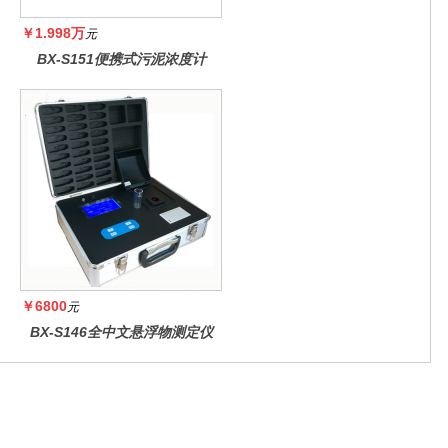
￥1.998万
元
BX-S151便携式污泥浓度计
￥6800
元
BX-S146全中文悬浮物测定仪