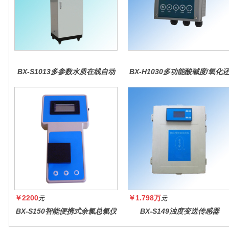
BX-S1013多参数水质在线自动
BX-H1030多功能酸碱度/氧化
监测仪
原控制器
￥2200
￥1.798万
元
元
BX-S150智能便携式余氯总氯仪
BX-S149浊度变送传感器