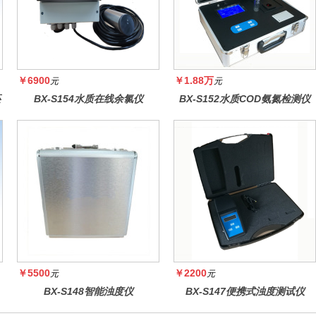
￥6900
￥1.88万
元
元
还
BX-S154水质在线余氯仪
BX-S152水质COD氨氮检测仪
￥5500
￥2200
元
元
BX-S148智能浊度仪
BX-S147便携式浊度测试仪