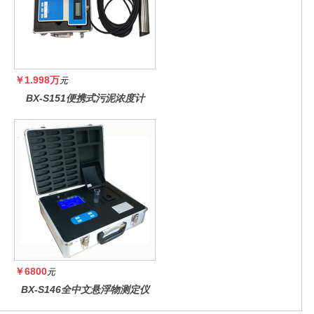
￥1.998万
元
BX-S151便携式污泥浓度计
￥6800
元
BX-S146全中文悬浮物测定仪