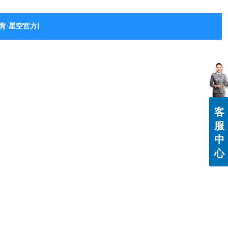
育·星空官方网站-星空体育（中国）
客
服
中
心