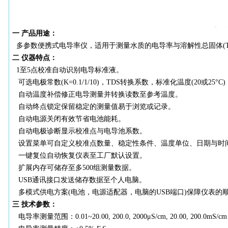
一
产品用途：
多
参数便携式电导率仪，适用于测量水质的电导率与溶解性总固体(TDS)
二
仪器特点：
1至5点校准自动识别电导标准液。
可选电极常数
(K=0.1/1/10)，TDS转换系数，标准化温度(20或2
自动温度补偿修正电导测量并转换读数至参考温度。
自动终点锁定保留稳定的测量值易于浏览或记录。
自动电源关闭有效节省电池能耗。
自动电极诊断显示校准点与电导池系数。
设置菜单可自定义校准点数量、稳定性条件、温度单位、日期与时
一键复位自动恢复仪表至工厂默认设置。
扩展内存可储存至多
500组测量数据。
USB通讯接口发送储存数据至个人电脑。
多模式供电方案
(电池，电源适配器，电脑的USB端口)保障仪表的
三
技术参数：
电导率测量范围：
0.01~20.00, 200.0, 2000μS/cm, 20.00, 200.0mS/cm