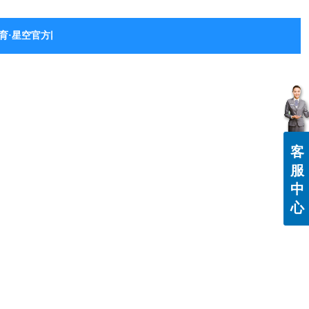
育·星空官方网站-星空体育（中国）
客
服
中
心