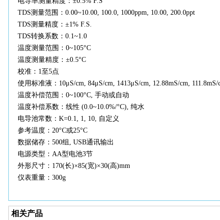
电导率测量精度：
±0.5% F.S
TDS测量范围：0.00~10.00, 100.0, 1000ppm, 10.00, 200.0ppt
TDS测量精度：±1% F.S.
TDS转换系数：0.1~1.0
温度测量范围：
0~105°C
温度测量精度：
±0.5°C
校准：
1至5点
使用标准液：
10μS/cm, 84μS/cm, 1413μS/cm, 12.88mS/cm, 111.8mS/
温度补偿范围：
0~100°C, 手动或自动
温度补偿系数：线性
(0.0~10.0%/°C), 纯水
电导池常数：
K=0.1, 1, 10, 自定义
参考温度：
20°C或25°C
数据储存：
500组, USB通讯输出
电源类型：
AA型电池3节
外形尺寸：
170(长)×85(宽)×30(高)mm
仪表重量：
300g
相关产品