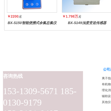
￥2200
￥1.798万
元
元
BX-S150智能便携式余氯总氯仪
BX-S149浊度变送传感器
公司
咨询热线
离子指
有机物
153-1309-5671 185-
理化消
辅助设
0130-9179
其他仪