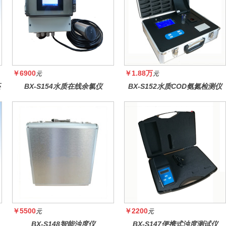
￥6900
￥1.88万
元
元
还
BX-S154水质在线余氯仪
BX-S152水质COD氨氮检测仪
￥5500
￥2200
元
元
BX-S148智能浊度仪
BX-S147便携式浊度测试仪