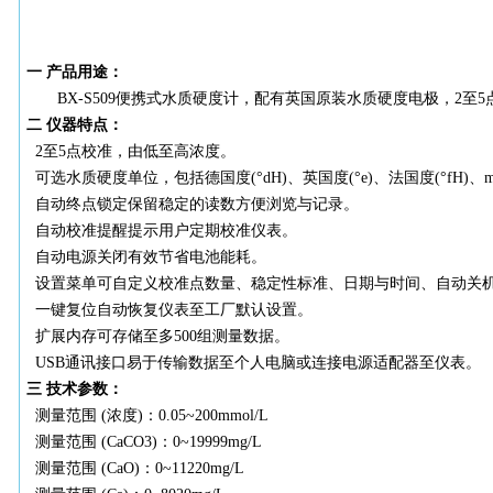
一
产品用途：
BX-S509
便携式水质硬度计，配有英国原装水质硬度电极，
2至
二
仪器特点：
2至5点校准，由低至高浓度。
可选水质硬度单位，包括德国度
(°dH)、英国度(°e)、法国度(°fH)、m
自动终点锁定保留稳定的读数方便浏览与记录。
自动校准提醒提示用户定期校准仪表。
自动电源关闭有效节省电池能耗。
设置菜单可自定义校准点数量、稳定性标准、日期与时间、自动关
一键复位自动恢复仪表至工厂默认设置。
扩展内存可存储至多
500组测量数据。
USB通讯接口易于传输数据至个人电脑或连接电源适配器至仪表。
三
技术参数：
测量范围
(浓度)：0.05~200mmol/L
测量范围
(CaCO3)：0~19999mg/L
测量范围
(CaO)：0~11220mg/L