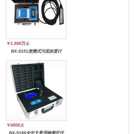
￥1.998万
元
BX-S151便携式污泥浓度计
￥6800
元
BX-S146全中文悬浮物测定仪