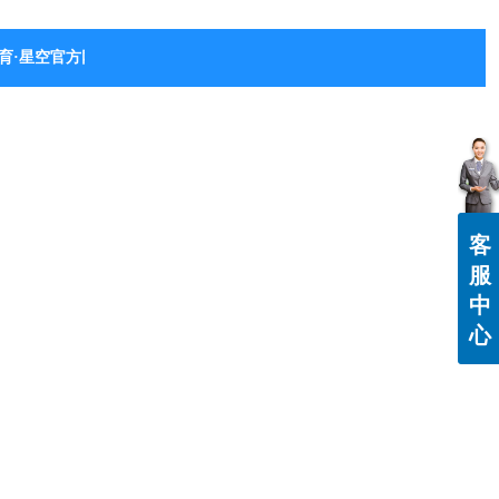
育·星空官方网站-星空体育（中国）
客
服
中
心