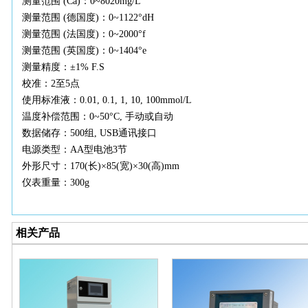
测量范围
(Ca)：0~8020mg/L
测量范围
(德国度)：0~1122°dH
测量范围
(法国度)：0~2000°f
测量范围
(英国度)：0~1404°e
测量精度：
±1% F.S
校准：
2至5点
使用标准液：
0.01, 0.1, 1, 10, 100mmol/L
温度补偿范围：
0~50°C, 手动或自动
数据储存：
500组, USB通讯接口
电源类型：
AA型电池3节
外形尺寸：
170(长)×85(宽)×30(高)mm
仪表重量：
300g
相关产品