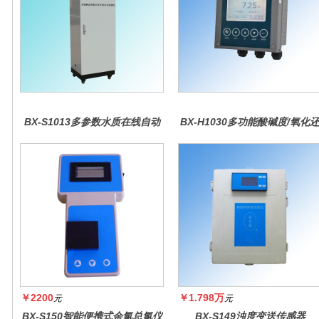
BX-S1013多参数水质在线自动
BX-H1030多功能酸碱度/氧化
监测仪
原控制器
￥2200
￥1.798万
元
元
BX-S150智能便携式余氯总氯仪
BX-S149浊度变送传感器