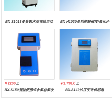
BX-S1013多参数水质在线自动
BX-H1030多功能酸碱度/氧化还
监测仪
原控制器
￥2200
￥1.798万
元
元
BX-S150智能便携式余氯总氯仪
BX-S149浊度变送传感器