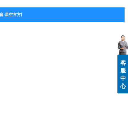
育·星空官方网站-星空体育（中国）
客
服
中
心