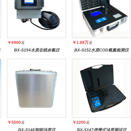
￥6900
￥1.88万
元
元
还
BX-S154水质在线余氯仪
BX-S152水质COD氨氮检测仪
￥5500
￥2200
元
元
BX-S148智能浊度仪
BX-S147便携式浊度测试仪