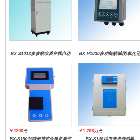
BX-S1013多参数水质在线自动
BX-H1030多功能酸碱度/氧化
监测仪
原控制器
￥2200
￥1.798万
元
元
BX-S150智能便携式余氯总氯仪
BX-S149浊度变送传感器