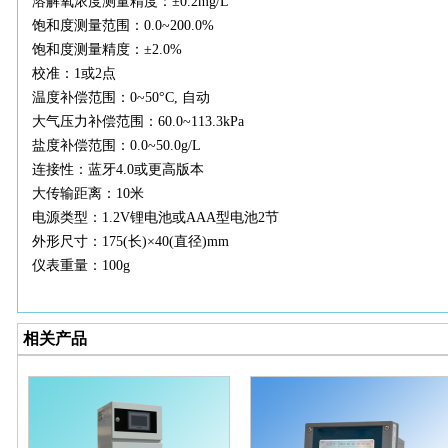
溶解氧浓度测量精度：
±0.2mg/L
饱和度测量范围：
0.0~200.0%
饱和度测量精度：
±2.0%
校准：
1或2点
温度补偿范围：
0~50°C, 自动
大气压力补偿范围：
60.0~113.3kPa
盐度补偿范围：
0.0~50.0g/L
连接性：蓝牙
4.0或更高版本
大传输距离：
10米
电源类型：
1.2V锂电池或AAA型电池2节
外形尺寸：
175(长)×40(直径)mm
仪表重量：
100g
相关产品