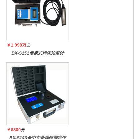
￥1.998万
元
BX-S151便携式污泥浓度计
￥6800
元
BX-S146全中文悬浮物测定仪