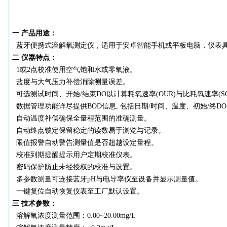
一
产品用途：
蓝牙便携式溶解氧测定仪，适用于安卓智能手机或平板电脑，仪表
二
仪器特点：
1或2点校准使用空气饱和水或零氧液。
盐度与大气压力补偿消除测量误差。
可选测试时间、开始
/结束DO以计算耗氧速率(OUR)与比耗氧速率(SO
数据管理功能详尽提供
BOD信息, 包括日期/时间、温度、初始/终D
自动温度补偿确保全量程范围的准确测量。
自动终点锁定保留稳定的读数易于浏览与记录。
限值报警自动警告测量值是否超越设定量程。
校准到期提醒提示用户定期校准仪表。
密码保护防止未经授权的校准与设置。
多参数测量可连接蓝牙
pH与电导率仪至设备并显示测量值。
一键复位自动恢复仪表至工厂默认设置。
三
技术参数：
溶解氧浓度测量范围：
0.00~20.00mg/L