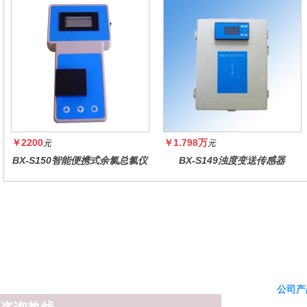
￥2200
￥1.798万
元
元
BX-S150智能便携式余氯总氯仪
BX-S149浊度变送传感器
公司产