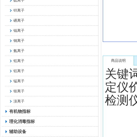
硫离子
锌离子
硒离子
镉离子
铜离子
氨离子
商品说明
铅离子
关键
铝离子
锰离子
定仪
铵离子
检测
溴离子
有机物指标
理化消毒指标
辅助设备