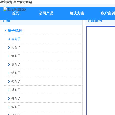
星空体育·星空官方网站
首页
>>
产品
>>
离子指标
>>
氰离子
>>
BX-S115便携式氰化物
首页
公司产品
解决方案
客户案例
产品
详细说明
离子指标
氰离子
根离子
氟离子
氯离子
钠离子
铬离子
碘离子
钾离子
银离子