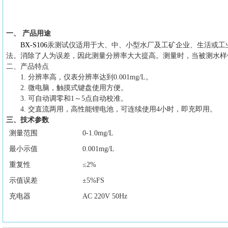
一、
产品用途
BX-S106
汞测试仪适用于大、中、小型水厂及工矿企业、生活或工
法。消除了人为误差，因此测量分辨率大大提高。测量时，当被测水样
二、产品特点
1. 分辨率高，仪表分辨率达到0.001mg/L。
2. 微电脑，触摸式键盘使用方便。
3. 可自动调零和1～5点自动校准。
4. 交直流两用，高性能锂电池，可连续使用4小时，即充即用。
三、技术参数
测量范围
0-1.0mg/L
最小示值
0.001mg/L
重复性
≤2%
示值误差
±5%FS
充电器
AC 220V 50Hz