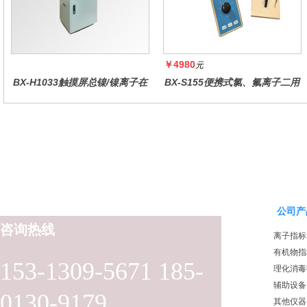
￥4980
元
BX-H1033触摸屏总镍/镍离子在
BX-S155便携式氯、氟离子二用
线水质分析仪
仪
公司产
咨询热线
离子指标
有机物指
153-1309-5671 185-
理化消毒
辅助设备
0130-9179
其他仪器