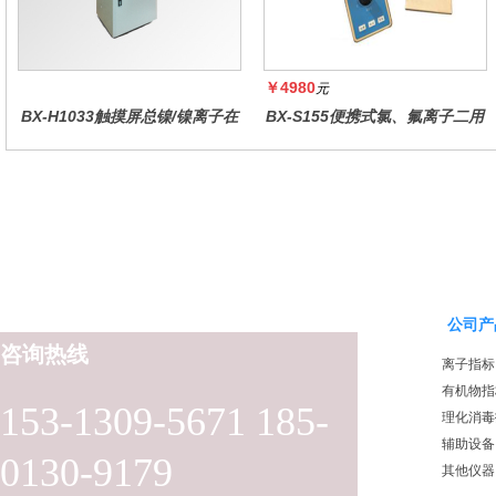
￥4980
元
BX-H1033触摸屏总镍/镍离子在
BX-S155便携式氯、氟离子二用
线水质分析仪
仪
公司产
咨询热线
离子指标
有机物指
153-1309-5671 185-
理化消毒
辅助设备
0130-9179
其他仪器