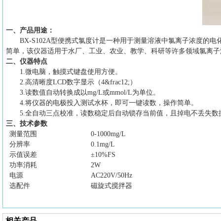
一、产品用途：
BX-S102A型便携式氯度计是一种用于测量溶液中氯离子浓度
简单，该仪器适用于水厂、工业、农业、教学、科研等许多领域氯离子
二
、仪器特点
1
.微电脑，触摸式键盘使用方便。
2
.高清晰度LCD数字显示（4&frac12;）
3.读数值自动转换成以mg/L或mmol/L为单位。
4
.将仪器的电极投入测试水杯，即可一键读数，操作简单。
5
.全自动三点校准，读数稳定后自动锁存当前值，且掉电不丢失数
三
、技术参数
测量范围
0-1000mg/L
分辨率
0.1mg/L
示值误差
±10%FS
功率消耗
2W
电源
AC220V
/
50Hz
选配件
磁旋式搅拌器
相关产品