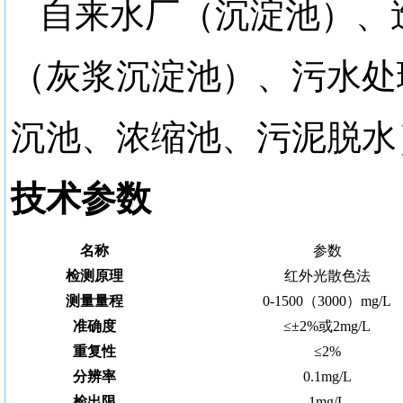
自来水厂（沉淀池）、
（灰浆沉淀池）、污水处
沉池、浓缩池、污泥脱水
技术参数
名称
参数
检测原理
红外光散色法
测量量程
0
-
1
5
00
（
3000
）
mg/L
准确度
≤±2%或2mg/L
重复性
≤2%
分辨率
0.1mg/L
检出限
1
mg/L