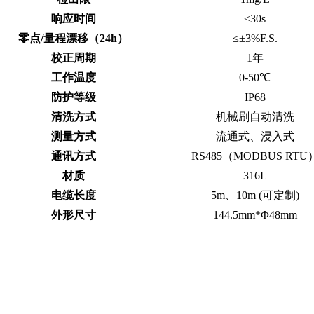
响应时间
≤30s
零点/量程漂移（24h）
≤±3%F.S.
校正周期
1年
工作温度
0-50℃
防护等级
IP68
清洗方式
机械刷自动清洗
测量方式
流通式、浸入式
通讯方式
RS485（MODBUS RTU
材质
316L
电缆长度
5m、
10m (可定制)
外形尺寸
144.5mm*
Φ48mm