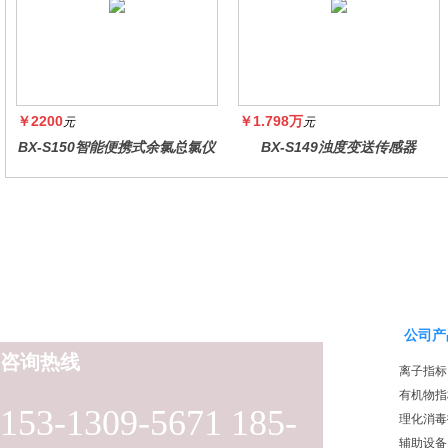
￥2200
￥1.798万
元
元
BX-S150智能便携式余氯总氯仪
BX-S149浊度变送传感器
公司产
咨询热线
离子指标
有机物指
153-1309-5671 185-
理化消毒
辅助设备