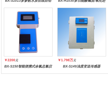
BX-S1013多参数水质在线自动
BX-H1030多功能酸碱度/氧化还
监测仪
原控制器
￥2200
￥1.798万
元
元
BX-S150智能便携式余氯总氯仪
BX-S149浊度变送传感器