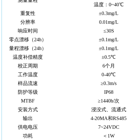
测量量程
温度：0~40℃
重复性
±0.3mg/L
分辨率
0.01mg/L
响应时间
≤30S
零点漂移（24h）
±0.1mg/L
量程漂移（24h）
±0.1mg/L
温度补偿精度
±0.5℃
校正周期
6个月
工作温度
0-40℃
样品流速
≥0.3m/s
防护等级
IP68
MTBF
≥1440h/次
安装方式
浸没式、流通式
输出
4-20MA和RS485
供电电压
7~24VDC
功耗
＜1W