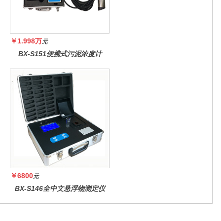
￥1.998万
元
BX-S151便携式污泥浓度计
￥6800
元
BX-S146全中文悬浮物测定仪