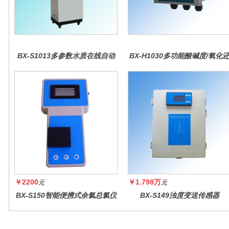
BX-S1013多参数水质在线自动
BX-H1030多功能酸碱度/氧化
监测仪
原控制器
￥2200
￥1.798万
元
元
BX-S150智能便携式余氯总氯仪
BX-S149浊度变送传感器