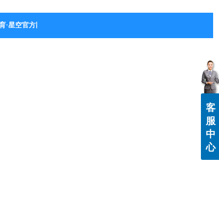
育·星空官方网站-星空体育（中国）
客
服
中
心