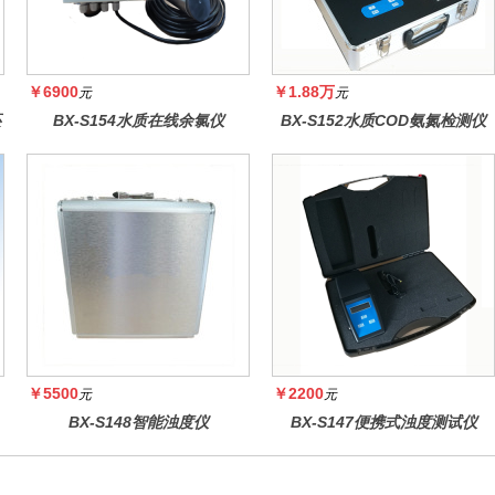
￥6900
￥1.88万
元
元
还
BX-S154水质在线余氯仪
BX-S152水质COD氨氮检测仪
￥5500
￥2200
元
元
BX-S148智能浊度仪
BX-S147便携式浊度测试仪