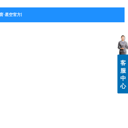
育·星空官方网站-星空体育（中国）
客
服
中
心