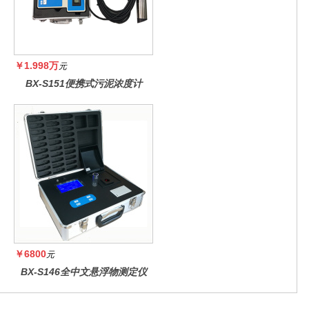
￥1.998万
元
BX-S151便携式污泥浓度计
￥6800
元
BX-S146全中文悬浮物测定仪