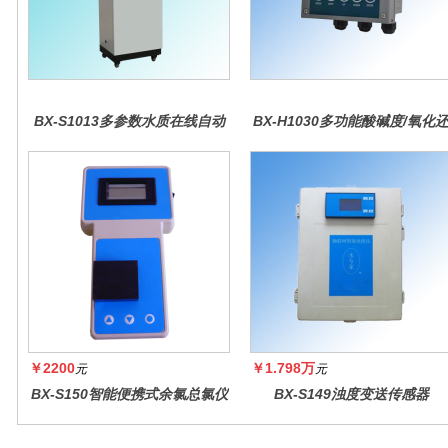
BX-S1013多参数水质在线自动
BX-H1030多功能酸碱度/氧化
监测仪
原控制器
￥2200
￥1.798万
元
元
BX-S150智能便携式余氯总氯仪
BX-S149浊度变送传感器