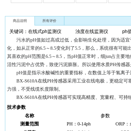
商品说明
所有评价
关键词：在线式ph监测仪 浊度在线监测仪 ph值在
污水的
pH值如过高或过低，会影响生化处理，因为适宜
化，如从正常的6.5～8.5变化到了5.5，那么，系统很
其喜欢的pH范围是6.5～8.5，当pH值正常时，细jun占
活性污泥中占优势，致使污泥膨胀。
所以
使用水质
PH传感
pH值是指示水酸碱性的重要指标，在数值上等于氢离子
BX-S610A在线PH传感器
采用工业在线电极，更稳定可
力强，不受线缆长度限制。
BX-S610A在线PH传感器可实现高精度、宽量程、可持
技术参数
名称
参数
测量范围
PH：0-14ph
ORP：±