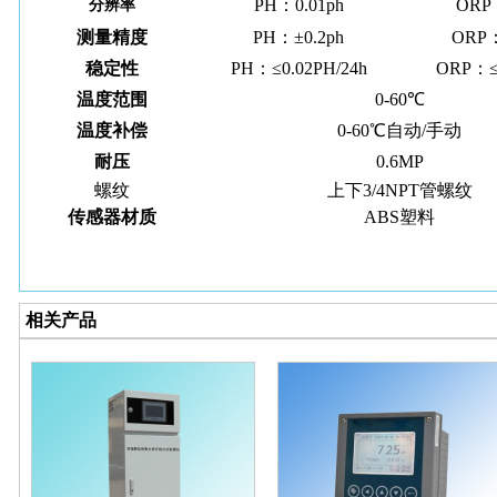
PH：0.01ph
ORP
分辨率
测量精度
PH：±0.2ph
ORP
稳定性
PH：≤0.02PH/24h
ORP：≤
温度范围
0-60℃
温度补偿
0-60℃自动/手动
耐压
0.6MP
螺纹
上下3/4NPT管螺纹
传感器材质
ABS塑料
相关产品