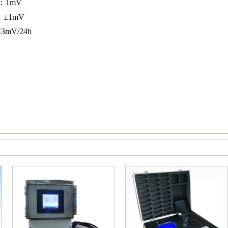
：1mV
：±1mV
3mV/24h