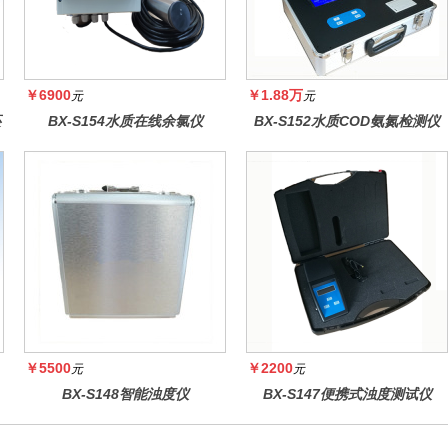
￥6900
￥1.88万
元
元
还
BX-S154水质在线余氯仪
BX-S152水质COD氨氮检测仪
￥5500
￥2200
元
元
BX-S148智能浊度仪
BX-S147便携式浊度测试仪