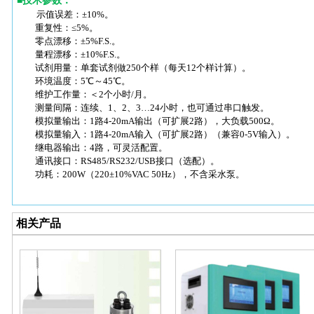
■
技术参数：
示值误差：±10%。
重复性：≤5%。
零点漂移：±5%F.S.。
量程漂移：±10%F.S.。
试剂用量：单套试剂做250个样（每天12个样计算）。
环境温度：5℃～45℃。
维护工作量：＜2个小时/月。
测量间隔：连续、1、2、3…24小时，也可通过串口触发。
模拟量输出：1路4-20mA输出（可扩展2路），大负载500Ω。
模拟量输入：1路4-20mA输入（可扩展2路）（兼容0-5V输入）。
继电器输出：4路，可灵活配置。
通讯接口：RS485/RS232/USB接口（选配）。
功耗：200W（220±10%VAC 50Hz），不含采水泵。
相关产品