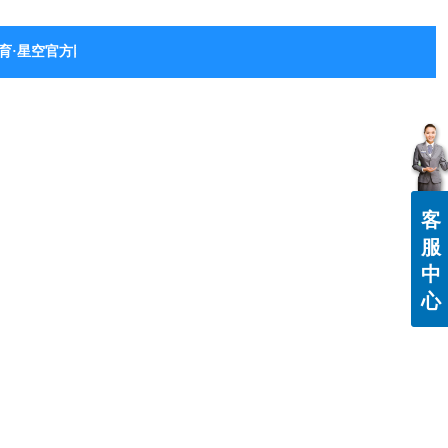
育·星空官方网站-星空体育（中国）
客
服
中
心