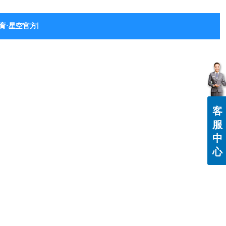
育·星空官方网站-星空体育（中国）
客
服
中
心