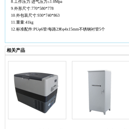
8.
工作压力
:进气压力≤1.0Mpa
9.
外形尺寸
:770*580*778
10.
外包装尺寸
:930*740*863
11.
重量
:41kg
12.
标准配件
:PUφ6管/每路2米φ4x15mm不锈钢衬管5个
相关产品