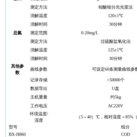
测定方法
钼酸铵分光光度法
消解温度
120±1℃
消解时间
30分钟
总氮
测定范围
0-20mg/L
测定方法
过硫酸盐氧化法
消解温度
125±1℃
消解时间
30分钟
其他参
曲线参数
可设定60条测量曲线参
数
记录存储
>50000个
数据导出
U盘
主机重量
约5kg
工作电压
AC220V
环境温度/
（5～40）℃，相对湿度＜85%
湿度
型号
组分
BX-H860
COD