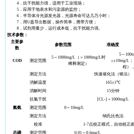
4．抗干扰能力强，适用于工业现场；
5．应用于地表水和污染源的监控；
6．半导体冷光源发光器，光源寿命可达几万小时；
7．用U盘导出数据，操作简单，携带方便；
8．试剂用量少，运行成本低，抗干扰能力强。
技术参数：
主要参
参数范围
准确度
数
5～10
5～1000mg/L（＞1000mg/L时
COD
测定范围
≤±10mg/L
稀释测定）
程），
测定方法
快速催化法（铬法）
消解温度
165±1℃
消解时间
15分钟
抗氯干扰
[CL-]＜1000mg/L
氮氨
测定范围
0～10mg/L
测定方法
纳氏比色法
校准
1-7点校正模式，自动校正
总磷
测定范围
0.01～0.6mg/L