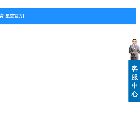
育·星空官方网站-星空体育（中国）
客
服
中
心