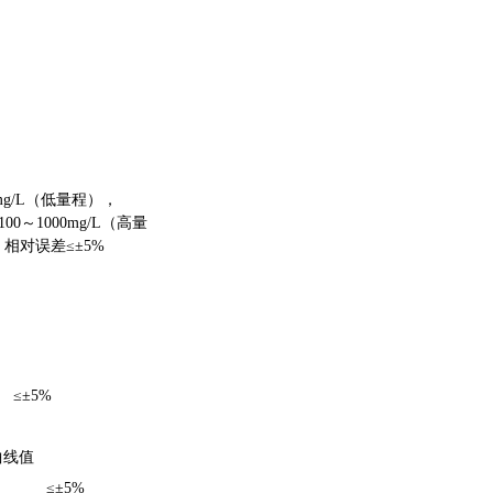
0mg/L（低量程），
；100～1000mg/L（高量
相对误差≤±5%
≤±5%
曲线值
≤±5%