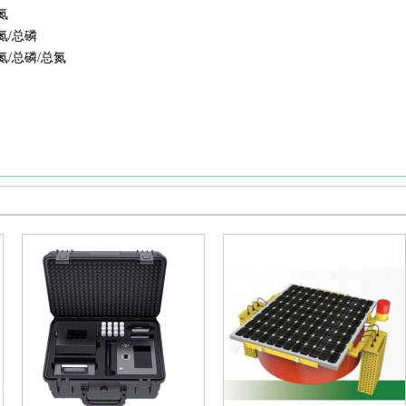
氮
氮/总磷
氨氮/总磷/总氮