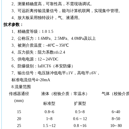
2、测量精确度高，可靠性高，不需现场调试。
3、可远距离传输流量信号，能与计算机联网，实现集中管理。
4、放大板采用独特设计，气、液通用。
技术参数：
1、精确度等级：1.0 1.5
2、公称压力：1.6MPa、2.5MPa、4.0MPa及以上
3、被测介质温度：-40℃～350℃
4、压力损失：阻力系数cd≤2.4
5、供电电源：12～24VDC
6、防爆级别：IaIICT6（本安防爆）
7、输出信号：电压脉冲低电平≤1V，高电平≥6V，
标准电流信号4~20mA
8.流量范围
传感器通径
液体（校验介质：常温水）
气体（校验介质：
(mm)
标准型
扩展型
15
0.8~6
0.5~8
6~40
20
1~8
0.6 ~ 12
8~50
25
1.5 ~12
0.8 ~16
10~ 80