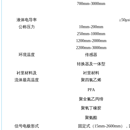
700
mm-3000
mm
液体电导率
≥
50
μ
s
公称压力
10
mm-
200
mm
250
mm-1000
mm
1200
mm-2000
mm
2200
mm-3000
mm
环境温度
传感器
转换器及一体型
衬里材料及
衬里材料
流体最高温度
聚四氯乙烯
PFA
聚全氟乙丙缔
聚氧丁橡胶
聚氨酯
信号电极形式
固
定
式（15
mm
-2600
mm
），