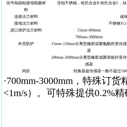
信号电砐粕接
地
电极材
含钼不锈锅，哈氏合金B.哈氏合金C，
料
连接法兰材料
碳
接地法
兰
材
料
不锈钢1Cr1
进口保护法兰材料
15
mm-600
mm
700
mm-3000
mm
外壳防护
15
mm-
150
mm
分离型橡胶或聚氨酯村里传感
器
200
mm-
2600
mm
分离型橡胶成聚第能衬里侍
感器
间距
转换器超传感器一般不超过100
·700
mm-
3000
mm
，特殊订货精
<1m/s）。可特殊提供0.2