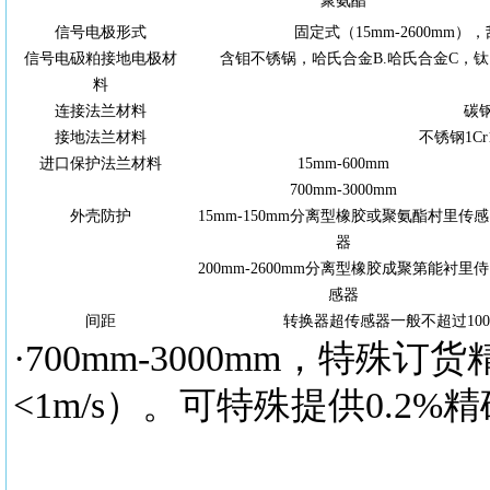
聚氨酯
信号电极形式
固
定
式（15
mm
-2600
mm
），
信号电砐粕接
地
电极材
含钼不锈锅，哈氏合金B.哈氏合金C，
料
连接法兰材料
碳
接地法
兰
材
料
不锈钢1Cr1
进口保护法兰材料
15
mm-600
mm
700
mm-3000
mm
外壳防护
15
mm-
150
mm
分离型橡胶或聚氨酯村里传感
器
200
mm-
2600
mm
分离型橡胶成聚第能衬里侍
感器
间距
转换器超传感器一般不超过100
·700
mm-
3000
mm
，特殊订货精
<1m/s）。可特殊提供0.2