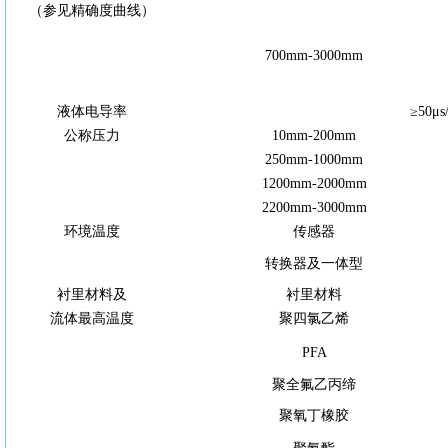
（参见精确度曲线）
700
mm-3000
mm
液体电导率
≥
50
μ
s
公称压力
10
mm-
200
mm
250
mm-1000
mm
1200
mm-2000
mm
2200
mm-3000
mm
环境温度
传感器
转换器及一体型
衬里材料及
衬里材料
流体最高温度
聚四氯乙烯
PFA
聚全氟乙丙缔
聚氧丁橡胶