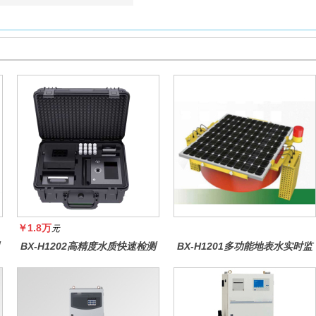
￥1.8万
元
BX-H1202高精度水质快速检测
BX-H1201多功能地表水实时监
仪
测系统