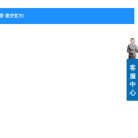
育·星空官方网站-星空体育（中国）
客
服
中
心