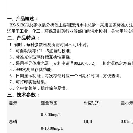
一、产品概述：
BX-S130型总磷水质分析仪主要测定污水中总磷，采用国家标准
泛用于工业，化工、环保及制药行业等部门的污水检测，是常用的实
二、产品特点：
1. 省时，每种参数检测所需时间不到1小时。
2．可自动调零和1～5点自动校准。
3．标准光学玻璃样槽互换性更强。
4．采用半导体发光器（专利申请号99226785.2），其光源稳定
5．999次测量存储功能。
6．日期显示功能，每次存储对应一个日期和时间，方便查询。
7．可打印实验结果。
8．全中文菜单，操作简单易懂。
三、技术参数：
显示
测量范围
对应试剂
最小
0-5.00mg/L
总磷
Ⅰ,Ⅱ,Ⅲ
0.01m
0-10.00mg/L