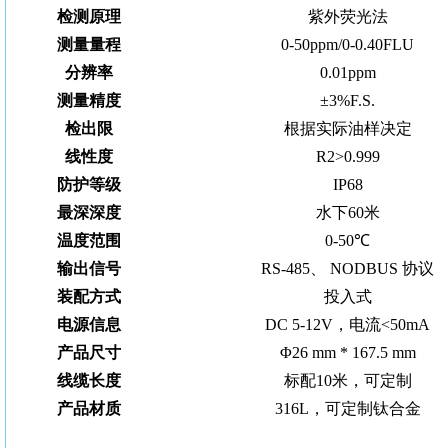
检测原理
紫外荧光法
测量量程
0
-
50ppm/0-0.40FLU
分辨率
0.
0
1pp
m
测量
精度
±3%F.S.
检出限
根据实际油样决定
线性度
R2>0.999
防护等级
IP68
最深深度
水下60米
温度范围
0
-
50℃
输出信号
RS-485、 NODBUS 协议
装配方式
投入式
电源信息
DC 5
-
12V，电流<50mA
产品尺寸
Φ26 mm * 167.5 mm
线缆长度
标配10米，可定制
产品材质
316
L，可定制
钛合金