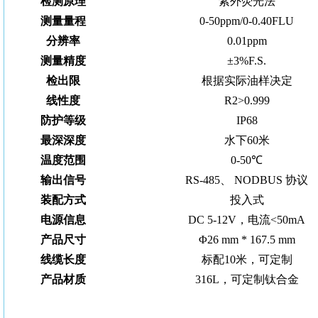
检测原理
紫外荧光法
测量量程
0
-
50ppm/0-0.40FLU
分辨率
0.
0
1pp
m
测量
精度
±3%F.S.
检出限
根据实际油样决定
线性度
R2>0.999
防护等级
IP68
最深深度
水下60米
温度范围
0
-
50℃
输出信号
RS-485、 NODBUS 协议
装配方式
投入式
电源信息
DC 5
-
12V，电流<50mA
产品尺寸
Φ26 mm * 167.5 mm
线缆长度
标配10米，可定制
产品材质
316
L，可定制
钛合金